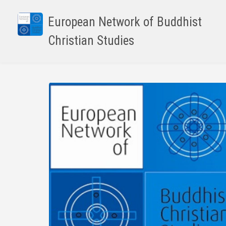
Skip
to
European Network of Buddhist
main
Christian Studies
content