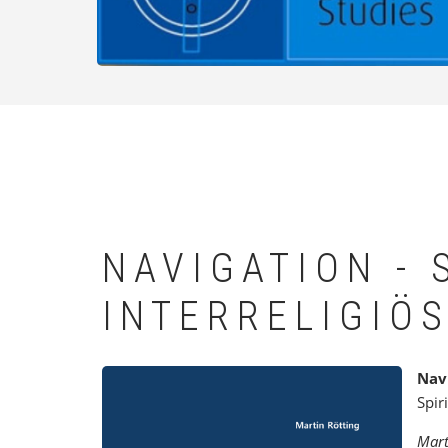
NAVIGATION - 
INTERRELIGIÖS
Nav
Spir
Mart