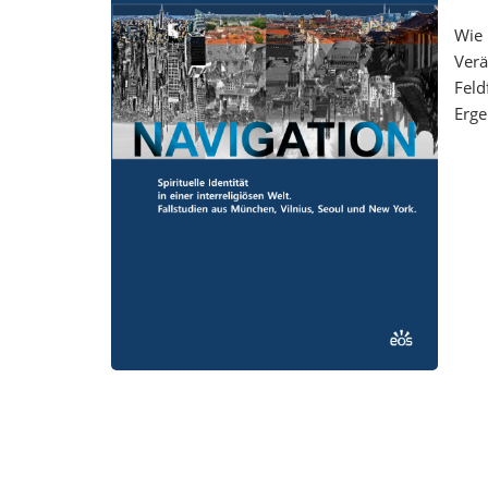
Wie 
Verä
Feld
Erge